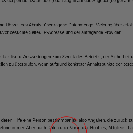
ider) erhebt Daten über jeden Zugriff auf das Angebot (so genannte 
d Uhrzeit des Abrufs, übertragene Datenmenge, Meldung über erfolg
uvor besuchte Seite), IP-Adresse und der anfragende Provider.
r statistische Auswertungen zum Zweck des Betriebs, der Sicherheit
räglich zu überprüfen, wenn aufgrund konkreter Anhaltspunkte der bere
deren Hilfe eine Person bestimmbar ist, also Angaben, die zurück z
lefonnummer. Aber auch Daten über Vorlieben, Hobbies, Mitgliedsc