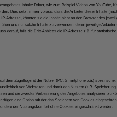
eangebotes Inhalte Dritter, wie zum Beispiel Videos von YouTube, 
n. Dies setzt immer voraus, dass die Anbieter dieser Inhalte (nachfo
P-Adresse, könnten sie die Inhalte nicht an den Browser des jeweili
emühen uns nur solche Inhalte zu verwenden, deren jeweilige Anbieter 
s darauf, falls die Dritt-Anbieter die IP-Adresse z.B. für statistisc
 auf dem Zugriffsgerät der Nutzer (PC, Smartphone o.ä.) spezifische
undlichkeit von Webseiten und damit den Nutzern (z.B. Speicherung 
assen und sie zwecks Verbesserung des Angebotes analysieren zu kö
rfügen eine Option mit der das Speichern von Cookies eingeschränkt 
sondere der Nutzungskomfort ohne Cookies eingeschränkt werden.